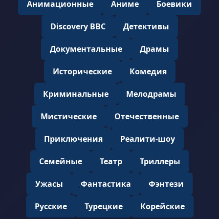
Анимационные
Аниме
Боевики
Discovery BBC
Детективы
Документальные
Драмы
Исторические
Комедия
Криминальные
Мелодрамы
Мистические
Отечественные
Приключения
Реалити-шоу
Семейные
Театр
Триллеры
Ужасы
Фантастика
Фэнтези
Русские
Турецкие
Корейские