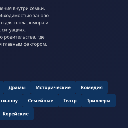
шения внутри семьи.
еобходимостью заново
то для тепла, юмора и
 ситуациях.
о родительства, где
ся главным фактором,
Драмы
Исторические
Комедия
ити-шоу
Семейные
Театр
Триллеры
Корейские