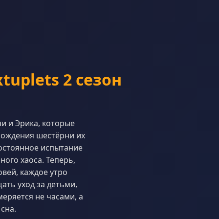
uplets 2 сезон
и и Эрика, которые
рождения шестёрни их
постоянное испытание
ного хаоса. Теперь,
вей, каждое утро
ать уход за детьми,
меряется не часами, а
сна.