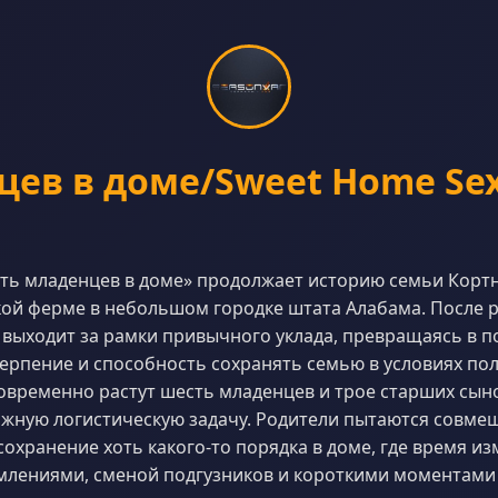
ев в доме/Sweet Home Sext
ть младенцев в доме» продолжает историю семьи Кортн
кой ферме в небольшом городке штата Алабама. После 
выходит за рамки привычного уклада, превращаясь в 
ерпение и способность сохранять семью в условиях пол
новременно растут шесть младенцев и трое старших сыно
жную логистическую задачу. Родители пытаются совмещ
сохранение хоть какого-то порядка в доме, где время из
млениями, сменой подгузников и короткими моментами 