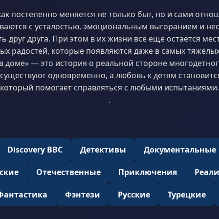
как постепенно меняется не только быт, но и сами отно
иваются с усталостью, эмоциональным выгоранием и н
 друг друга. При этом в их жизни всё ещё остаётся мес
х радостей, которые появляются даже в самых тяжёлых
 доме» — это история о реальной стороне многодетног
 существуют одновременно, а любовь к детям становит
который помогает справляться с любыми испытаниями.
.
Discovery BBC
Детективы
Документальные
ские
Отечественные
Приключения
Реал
Фантастика
Фэнтези
Русские
Турецкие