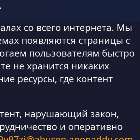
.
алах со всего интернета. Мы
емах появляются страницы с
могаем пользователям быстро
те не хранится никаких
ие ресурсы, где контент
нтент, нарушающий закон,
трудничество и оперативно
9y97zi@abusen.anonaddy.com