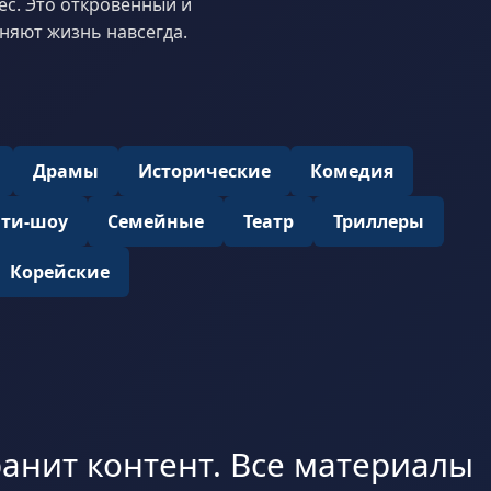
с. Это откровенный и
еняют жизнь навсегда.
Драмы
Исторические
Комедия
ити-шоу
Семейные
Театр
Триллеры
Корейские
анит контент. Все материалы