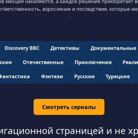
в эмоции накаляются, а каждое решение приобретает ве
ответственность, взросление и последствия, которые м
.
Discovery BBC
Детективы
Документальные
ские
Отечественные
Приключения
Реал
Фантастика
Фэнтези
Русские
Турецкие
Смотреть сериалы
игационной страницей и не хр