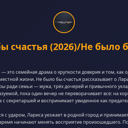
ы счастья (2026)/Не было 
 — это семейная драма о хрупкости доверия и том, как
естной жизни. Не было бы счастья рассказывает о Лари
ры ради семьи — мужа, трёх дочерей и привычного укла
зуемой, пока один вечер не переворачивает всё: на ко
а с секретаршей и воспринимает увиденное как предате
ся с ударом, Лариса уезжает в родной город и принимае
 время начинают менять восприятие произошедшего. П