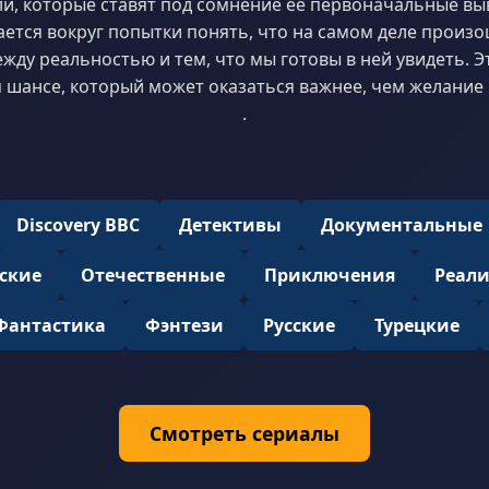
ли, которые ставят под сомнение её первоначальные вы
тся вокруг попытки понять, что на самом деле произош
жду реальностью и тем, что мы готовы в ней увидеть. Эт
 шансе, который может оказаться важнее, чем желание 
.
Discovery BBC
Детективы
Документальные
ские
Отечественные
Приключения
Реал
Фантастика
Фэнтези
Русские
Турецкие
Смотреть сериалы