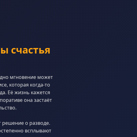
бы счастья
 одно мгновение может
се, которая когда-то
да. Её жизнь кажется
рпоративе она застаёт
льство.
т решение о разводе.
остепенно всплывают