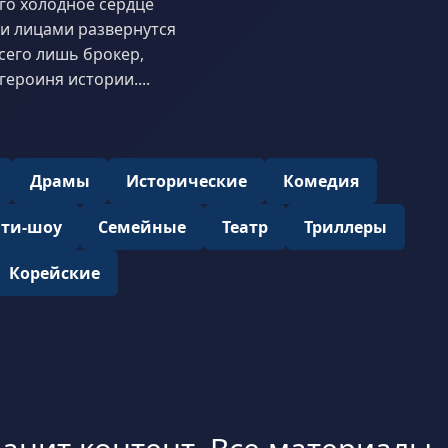
его холодное сердце
ми лицами развернутся
сего лишь брокер,
ероиня истории....
Драмы
Исторические
Комедия
ити-шоу
Семейные
Театр
Триллеры
Корейские