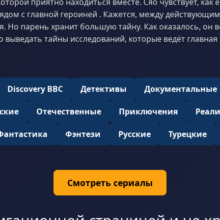
которой приятно находиться вместе. Сяо чувствует, как 
ядом с главной героиней . Кажется, между действующи
. Но парень хранит большую тайну. Как оказалось, он в
 выведать тайны исследований, которые ведёт главная г
Discovery BBC
Детективы
Документальные
ские
Отечественные
Приключения
Реал
Фантастика
Фэнтези
Русские
Турецкие
Смотреть сериалы