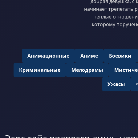
добрая девушка, с 
начинает трепетать р
теплые отношения
которому поручено
Анимационные
Аниме
Боевики
Криминальные
Мелодрамы
Мистиче
Ужасы