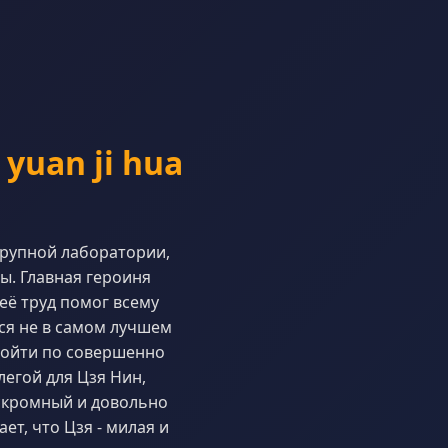
 yuan ji hua
 крупной лаборатории,
ы. Главная героиня
её труд помог всему
ся не в самом лучшем
пойти по совершенно
легой для Цзя Нин,
 скромный и довольно
т, что Цзя - милая и