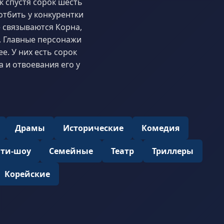
к спустя сорок шесть
отбить у конкурентки
е связываются Корна,
е. Главные персонажи
. У них есть сорок
 и отвоевания его у
Драмы
Исторические
Комедия
ити-шоу
Семейные
Театр
Триллеры
Корейские