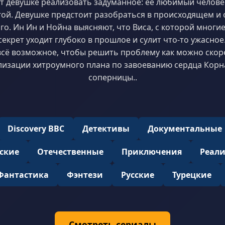
т девушке реализовать задуманное: её любимый челове
гой. Девушке предстоит разобраться в происходящем и 
о. Ин Ин и Нойна выясняют, что Виса, с которой многи
 секрет уходит глубоко в прошлое и сулит что-то ужасно
всё возможное, чтобы решить проблему как можно скорее
лизации хитроумного плана по завоеванию сердца Корна
соперницы..
Discovery BBC
Детективы
Документальные
ские
Отечественные
Приключения
Реал
Фантастика
Фэнтези
Русские
Турецкие
Смотреть сериалы