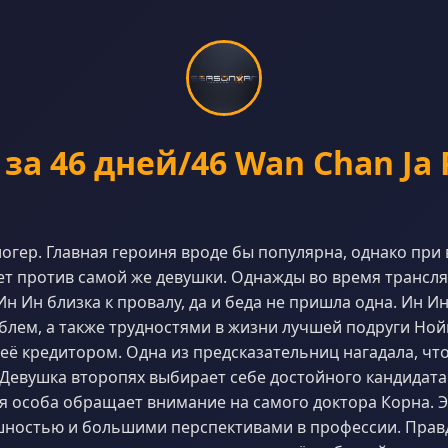
 за 46 дней/46 Wan Chan Ja
логер. Главная героиня вроде бы популярна, однако при 
ет против самой же девушки. Однажды во время трансл
Ин Ин близка к провалу, да и беда не пришла одна. Ин И
лем, а также трудностями в жизни лучшей подруги Нойн
 её кредитором. Одна из предсказательниц нагадала, что
Девушка второпях выбирает себе достойного кандидата. 
ая особа обращает внимание на самого доктора Корна. Э
остью и большими перспективами в профессии. Правд