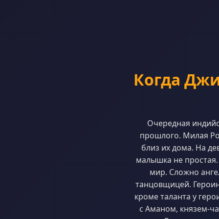
Когда Джин
Очередная индийс
прошлого. Милая Ро
близ их дома. На де
малышка не простая.
мир. Сложно анге
танцовщицей. Героин
кроме таланта у гер
с Аманом, князем-ч