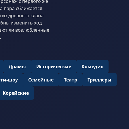
рсонаж с первого же
а пара сближается.
 из древнего клана
обны изменить ход
меют ли возлюбленные
.
Драмы
Исторические
Комедия
ити-шоу
Семейные
Театр
Триллеры
Корейские