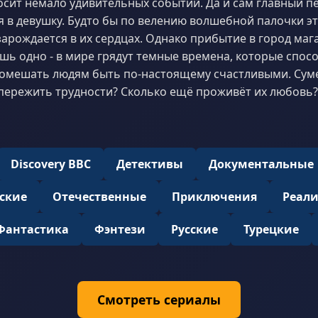
сит немало удивительных событий. Да и сам главный пе
я в девушку. Будто бы по велению волшебной палочки эт
арождается в их сердцах. Однако прибытие в город мага
шь одно - в мире грядут темные времена, которые спос
помешать людям быть по-настоящему счастливыми. Су
пережить трудности? Сколько ещё проживёт их любовь?
Discovery BBC
Детективы
Документальные
ские
Отечественные
Приключения
Реал
Фантастика
Фэнтези
Русские
Турецкие
Смотреть сериалы