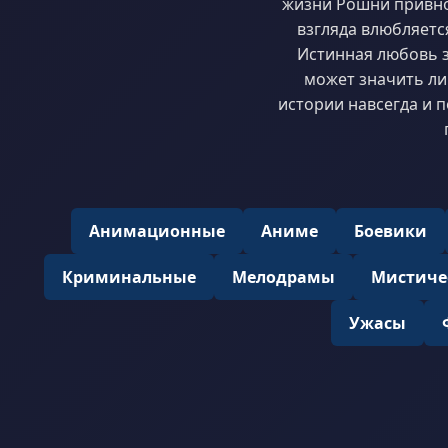
жизни Рошни привно
взгляда влюбляетс
Истинная любовь з
может значить ли
истории навсегда и 
Анимационные
Аниме
Боевики
Криминальные
Мелодрамы
Мистиче
Ужасы