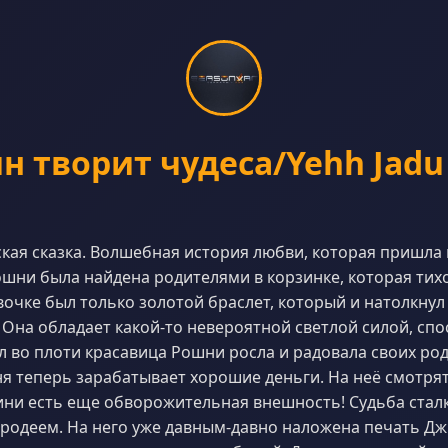
 творит чудеса/Yehh Jadu 
кая сказка. Волшебная история любви, которая пришла 
шни была найдена родителями в корзинке, которая тихо
вочке был только золотой браслет, который и натолкнул
 Она обладает какой-то невероятной светлой силой, спо
л во плоти красавица Рошни росла и радовала своих род
я теперь зарабатывает хорошие деньги. На неё смотрят
оини есть еще обворожительная внешность! Судьба стал
ародеем. На него уже давным-давно наложена печать Джи