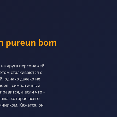
n pureun bom
 на друга персонажей,
этом сталкиваются с
, однако далеко не
ероев - симпатичный
равится, а если что -
шка, которая всего
ичником. Кажется, он