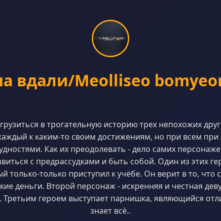
на вдали/Meolliseo bomyeo
грузиться в трогательную историю трех непохожих друг
каждый к каким-то своим достижениям, но при всем при 
дностями. Как их преодолевать - дело самих персонажей
авиться с предрассудками и быть собой. Один из этих г
й только-только приступил к учёбе. Он верит в то, что сп
кие деньги. Второй персонаж - искренняя и честная деву
. Третьим героем выступает парнишка, являющийся отл
знает всё..