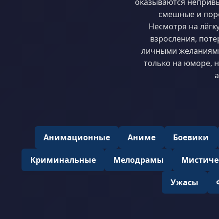
оказываются непривы
смешные и поро
Несмотря на лёгк
взросления, поте
личными желаниями
только на юморе, 
а
Анимационные
Аниме
Боевики
Криминальные
Мелодрамы
Мистиче
Ужасы