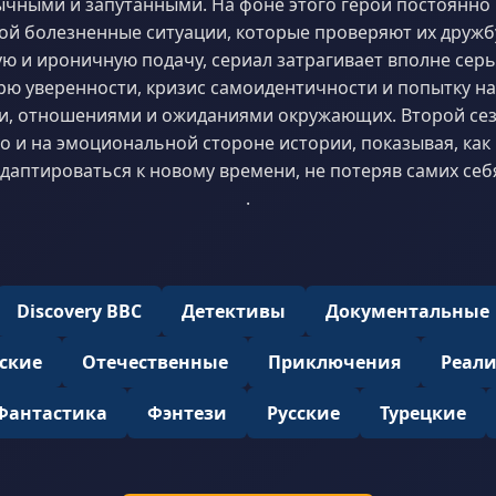
чными и запутанными. На фоне этого герои постоянно 
й болезненные ситуации, которые проверяют их дружб
ую и ироничную подачу, сериал затрагивает вполне серь
рю уверенности, кризис самоидентичности и попытку н
, отношениями и ожиданиями окружающих. Второй сезо
но и на эмоциональной стороне истории, показывая, ка
даптироваться к новому времени, не потеряв самих себ
.
Discovery BBC
Детективы
Документальные
ские
Отечественные
Приключения
Реал
Фантастика
Фэнтези
Русские
Турецкие