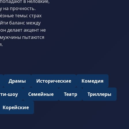
попадают в неловкие,
у на прочность.
ёзные темы: страх
айти баланс между
н делает акцент не
к мужчины пытаются
я.
Драмы
Исторические
Комедия
ити-шоу
Семейные
Театр
Триллеры
Корейские