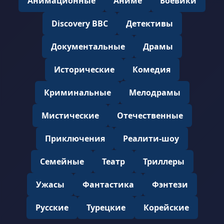
Анимационные
Аниме
Боевики
Discovery BBC
Детективы
Документальные
Драмы
Исторические
Комедия
Криминальные
Мелодрамы
Мистические
Отечественные
Приключения
Реалити-шоу
Семейные
Театр
Триллеры
Ужасы
Фантастика
Фэнтези
Русские
Турецкие
Корейские