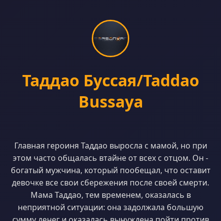
Таддао Буссая/Taddao
Bussaya
Главная героиня Таддао выросла с мамой, но при
этом часто общалась втайне от всех с отцом. Он -
богатый мужчина, который пообещал, что оставит
девочке все свои сбережения после своей смерти.
Мама Таддао, тем временем, оказалась в
неприятной ситуации: она задолжала большую
сумму денег и оказалась вынуждена пойти против