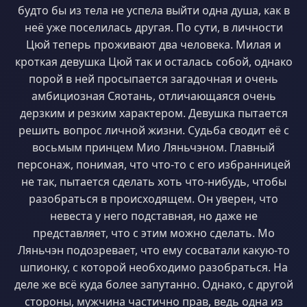
будто бы из тела не успела выйти одна душа, как в
неё уже поселилась другая. По сути, в личности
Цюй теперь проживают два человека. Милая и
кроткая девушка Цюй так и осталась собой, однако
порой в ней просыпается загадочная и очень
амбициозная Сяотань, отличающаяся очень
дерзким и резким характером. Девушка пытается
решить вопрос личной жизни. Судьба сводит её с
восьмым принцем Мио Ляньчэном. Главный
персонаж, понимая, что что-то с его избранницей
не так, пытается сделать хоть что-нибудь, чтобы
разобраться в происходящем. Он уверен, что
невеста у него подставная, но даже не
представляет, что с этим можно сделать. Мо
Ляньчэн подозревает, что ему сосватали какую-то
шпионку, с которой необходимо разобраться. На
деле же всё куда более запутанно. Однако, с другой
стороны, мужчина частично прав, ведь одна из