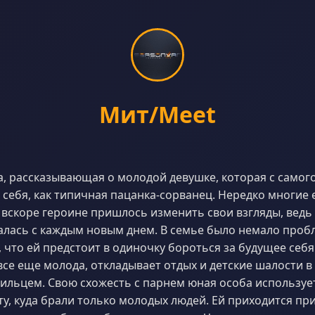
Мит/Meet
, рассказывающая о молодой девушке, которая с самого
 себя, как типичная пацанка-сорванец. Нередко многие 
 вскоре героине пришлось изменить свои взгляды, ведь
шалась с каждым новым днем. В семье было немало пробл
 что ей предстоит в одиночку бороться за будущее себя 
все еще молода, откладывает отдых и детские шалости в
ильцем. Свою схожесть с парнем юная особа использует 
ту, куда брали только молодых людей. Ей приходится пр