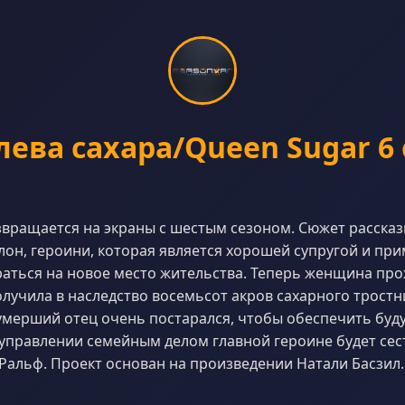
ева сахара/Queen Sugar 6
звращается на экраны с шестым сезоном. Сюжет расска
он, героини, которая является хорошей супругой и пр
аться на новое место жительства. Теперь женщина про
лучила в наследство восемьсот акров сахарного тростни
 умерший отец очень постарался, чтобы обеспечить буд
 управлении семейным делом главной героине будет сес
Ральф. Проект основан на произведении Натали Басзил.