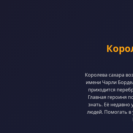
Корол
Королева сахара во
имени Чарли Бордел
приходится перебр
Главная героиня по
знать. Её недавно
людей. Помогать в