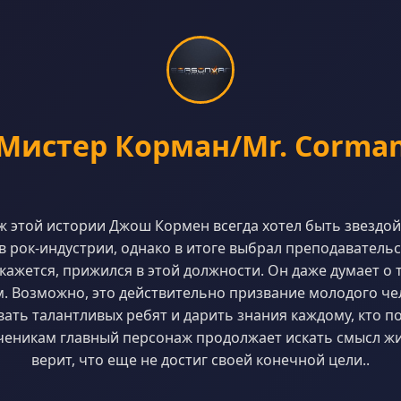
Мистер Корман/Mr. Corma
 этой истории Джош Кормен всегда хотел быть звездой
в рок-индустрии, однако в итоге выбрал преподаватель
кажется, прижился в этой должности. Он даже думает о 
. Возможно, это действительно призвание молодого че
ть талантливых ребят и дарить знания каждому, кто по
ученикам главный персонаж продолжает искать смысл ж
верит, что еще не достиг своей конечной цели..