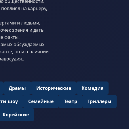
ию общественности.
 повлиял на карьеру,
ертами и людьми,
очек зрения и дать
е факты.
 самых обсуждаемых
анте, но и о влиянии
авосудия..
Драмы
Исторические
Комедия
ити-шоу
Семейные
Театр
Триллеры
Корейские