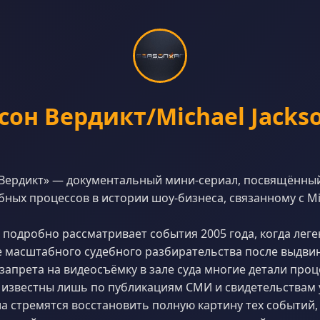
он Вердикт/Michael Jackson
 Вердикт» — документальный мини-сериал, посвящённый
бных процессов в истории шоу-бизнеса, связанному с Mic
 подробно рассматривает события 2005 года, когда лег
е масштабного судебного разбирательства после выдви
 запрета на видеосъёмку в зале суда многие детали проц
 известны лишь по публикациям СМИ и свидетельствам 
а стремятся восстановить полную картину тех событий