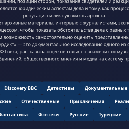
ушаний, позиции сторон, показания свидетелей и реакц
ляется юридическим аспектам дела и тому, как процесс
репутацию и личную жизнь артиста.
ет архивные материалы, интервью с журналистами, эксп
цессом, чтобы показать обстоятельства дела с разных т
м возможность самостоятельно оценить представленны
ердикт» — это документальное исследование одного из
XXI века, рассказывающее не только о знаменитом музык
бвинений, общественного мнения и медиа на систему пр
Discovery BBC
Детективы
Документальные
ские
Отечественные
Приключения
Реал
Фантастика
Фэнтези
Русские
Турецкие