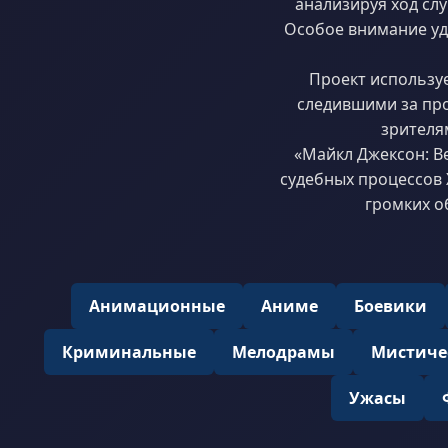
анализируя ход сл
Особое внимание уде
Проект использу
следившими за про
зрителя
«Майкл Джексон: В
судебных процессов 
громких о
Анимационные
Аниме
Боевики
Криминальные
Мелодрамы
Мистиче
Ужасы