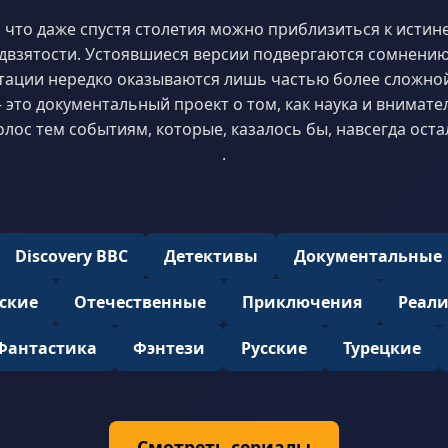
 что даже спустя столетия можно приблизиться к истин
двзятости. Устоявшиеся версии подвергаются сомнени
тации нередко оказываются лишь частью более сложной
 это документальный проект о том, как наука и внимат
лос тем событиям, которые, казалось бы, навсегда оста
.
Discovery BBC
Детективы
Документальные
ские
Отечественные
Приключения
Реал
Фантастика
Фэнтези
Русские
Турецкие
Смотреть сериалы