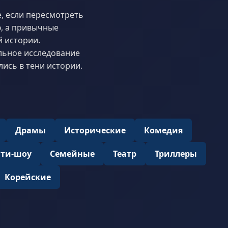
е, если пересмотреть
ю, а привычные
 истории.
ельное исследование
лись в тени истории.
Драмы
Исторические
Комедия
ити-шоу
Семейные
Театр
Триллеры
Корейские