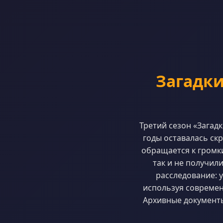
Загадки
Третий сезон «Загад
годы оставалась ск
обращается к громк
так и не получил
расследование: 
используя современ
Архивные документы