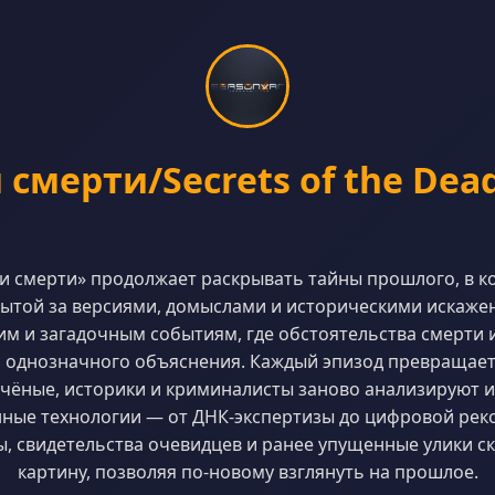
 смерти/Secrets of the Dead
ки смерти» продолжает раскрывать тайны прошлого, в к
рытой за версиями, домыслами и историческими искаже
им и загадочным событиям, где обстоятельства смерти 
и однозначного объяснения. Каждый эпизод превращае
учёные, историки и криминалисты заново анализируют и
ные технологии — от ДНК-экспертизы до цифровой рек
, свидетельства очевидцев и ранее упущенные улики с
картину, позволяя по-новому взглянуть на прошлое.