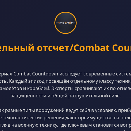
льный отсчет/Combat Co
риал Combat Countdown исследует современные систе
ть. Каждый эпизод посвящён отдельному классу техник
самолётов и кораблей. Эксперты сравнивают их по огнев
защищённости и общей разрушительной силе.
ак разные типы вооружений ведут себя в условиях, при
е технологические решения дают преимущество на поле
гляд на военную технику, где ключевым становится вопр