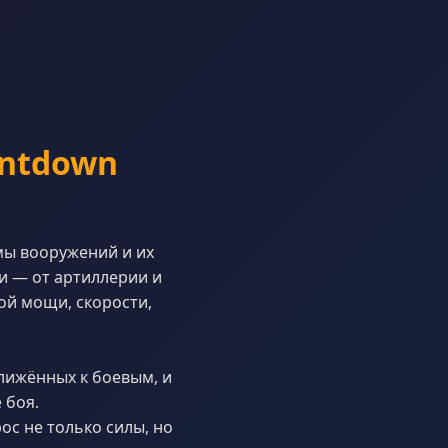
untdown
мы вооружений и их
и — от артиллерии и
ой мощи, скорости,
ближённых к боевым, и
 боя.
ос не только силы, но