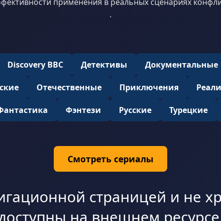
ффективности применения в реальных сценариях конфли
.
Discovery BBC
Детективы
Документальные
ские
Отечественные
Приключения
Реал
Фантастика
Фэнтези
Русские
Турецкие
Смотреть сериалы
игационной страницей и не хр
доступны на внешнем ресурсе