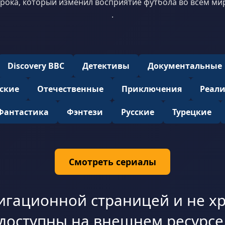
рока, который изменил восприятие футбола во всём ми
.
Discovery BBC
Детективы
Документальные
ские
Отечественные
Приключения
Реал
Фантастика
Фэнтези
Русские
Турецкие
Смотреть сериалы
игационной страницей и не хр
доступны на внешнем ресурсе