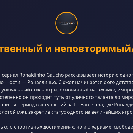
твенный и неповторимый/
сериал Ronaldinho Gaucho рассказывает историю одног
енности — Роналдиньо. Сюжет начинается с его детства 
 уникальный стиль игры, основанный на технике, импро
степенно он проходит путь от уличного таланта до мир
вится период выступлений за FC Barcelona, где Роналд
олотой мяч, закрепив статус одного из величайших игро
лько о спортивных достижениях, но и о харизме, свободе