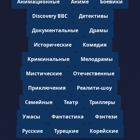
Анимационные
Аниме
Боевики
Discovery BBC
Детективы
Документальные
Драмы
Исторические
Комедия
Криминальные
Мелодрамы
Мистические
Отечественные
Приключения
Реалити-шоу
Семейные
Театр
Триллеры
Ужасы
Фантастика
Фэнтези
Русские
Турецкие
Корейские