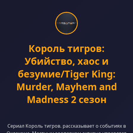
Король тигров:
Убийство, хаос и
безумие/Tiger King:
Murder, Mayhem and
Madness 2 сезон
Сериал Король тигров. рассказывает о событиях в