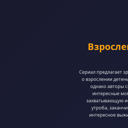
Взросле
Сериал предлагает з
о взрослении детен
однако авторы с
интересные мом
захватывающую ис
утроба, заканч
интересное выжи