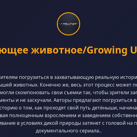
ющее животное/Growing U
рителям погрузиться в захватывающую реальную истори
ышей животных. Конечно же, весь этот процесс может п
могли скомпоновать свои съемки так, чтобы зрители з
енты и не заскучали. Авторы предлагают погрузиться 
торию о том, как проходят свой путь детёныши, начина
ивая полноценным взрослением и заведением собственн
вание в условиях дикой природы затянет с головой на 
документального сериала..