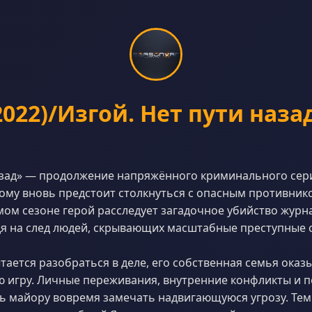
2022)/Изгой. Нет пути назад
назад» — продолжение напряжённого криминального сер
рому вновь предстоит столкнуться с опасным противник
мом сезоне герой расследует загадочное убийство журн
я на след людей, скрывающих масштабные преступные 
тается разобраться в деле, его собственная семья оказы
 игру. Личные переживания, внутренние конфликты и 
 майору вовремя замечать надвигающуюся угрозу. Тем