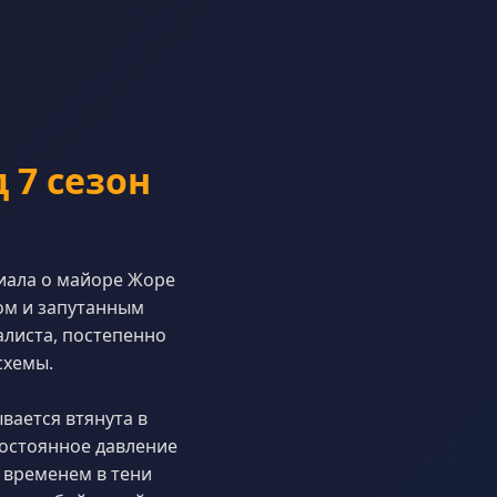
 7 сезон
иала о майоре Жоре
ом и запутанным
алиста, постепенно
схемы.
вается втянута в
постоянное давление
 временем в тени