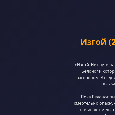
Изгой (
«Изгой. Нет пути 
Белоноге, кото
заговором. В седь
выход
Пока Белоног пы
смертельно опасную
начинают мешать