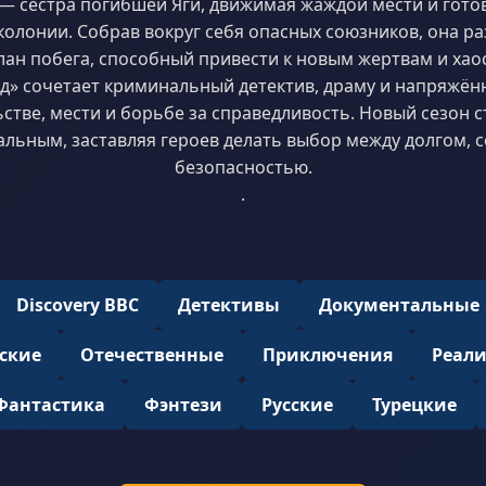
 — сестра погибшей Яги, движимая жаждой мести и гото
колонии. Собрав вокруг себя опасных союзников, она р
лан побега, способный привести к новым жертвам и хаос
зад» сочетает криминальный детектив, драму и напряжён
стве, мести и борьбе за справедливость. Новый сезон 
ьным, заставляя героев делать выбор между долгом, 
безопасностью.
.
Discovery BBC
Детективы
Документальные
ские
Отечественные
Приключения
Реал
Фантастика
Фэнтези
Русские
Турецкие