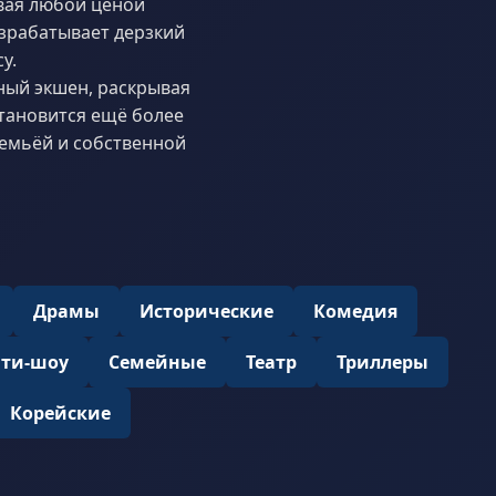
вая любой ценой
азрабатывает дерзкий
у.
ный экшен, раскрывая
становится ещё более
семьёй и собственной
Драмы
Исторические
Комедия
ити-шоу
Семейные
Театр
Триллеры
Корейские