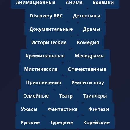
Анимационные
Аниме
Боевики
Discovery BBC
Детективы
Документальные
Драмы
Исторические
Комедия
Криминальные
Мелодрамы
Мистические
Отечественные
Приключения
Реалити-шоу
Семейные
Театр
Триллеры
Ужасы
Фантастика
Фэнтези
Русские
Турецкие
Корейские