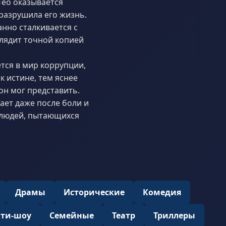
Тео оказывается
разрушила его жизнь.
анно сталкивается с
лядит точной копией
тся в мир коррупции,
к истине, тем яснее
он мог представить.
ает даже после боли и
х людей, пытающихся
Драмы
Исторические
Комедия
ити-шоу
Семейные
Театр
Триллеры