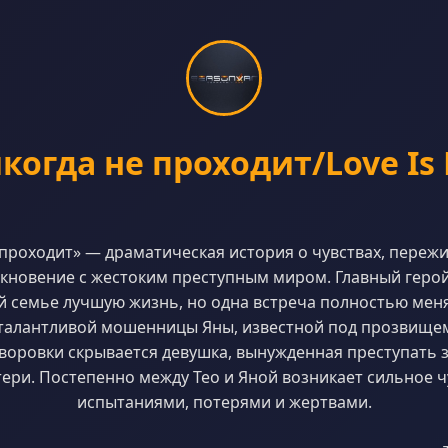
огда не проходит/Love Is
проходит» — драматическая история о чувствах, переж
лкновение с жестоким преступным миром. Главный герой,
й семье лучшую жизнь, но одна встреча полностью меняе
 талантливой мошенницы Яны, известной под прозвищем
воровки скрывается девушка, вынужденная преступать 
ери. Постепенно между Тео и Яной возникает сильное ч
испытаниями, потерями и жертвами.