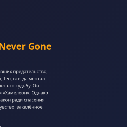
 Never Gone
ивших предательство,
 Тео, всегда мечтал
т его судьбу. Он
 «Хамелеон». Однако
закон ради спасения
увство, закалённое