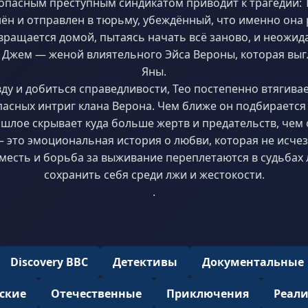
 опасным преступным синдикатом приводит к трагедии: 
ён и отправлен в тюрьму, убеждённый, что именно она 
вращается домой, пытаясь начать всё заново, и неожид
Джем — женой влиятельного Эйса Вероны, которая выг
Яны.
ду и добиться справедливости, Тео постепенно втягивае
асных интриг клана Верона. Чем ближе он подбирается 
ошлое скрывает куда больше жертв и предательств, чем 
 — это эмоциональная история о любви, которая не исчез
, месть и борьба за выживание переплетаются в судьба
сохранить себя среди лжи и жестокости.
.
Discovery BBC
Детективы
Документальные
ские
Отечественные
Приключения
Реал