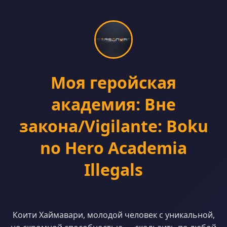
Моя геройская
академия: Вне
закона/Vigilante: Boku
no Hero Academia
Illegals
Коити Хаймавари, молодой человек с уникальной,