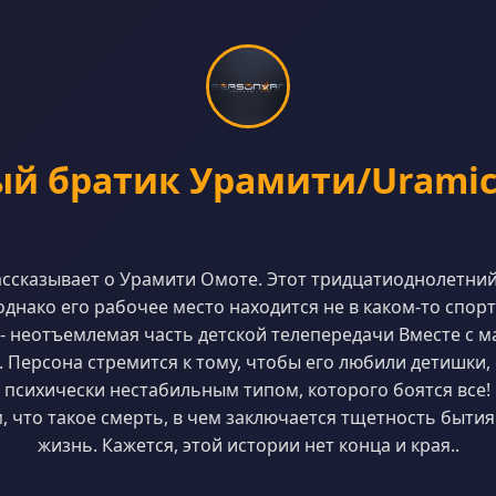
й братик Урамити/Uramich
ссказывает о Урамити Омоте. Этот тридцатиоднолетни
однако его рабочее место находится не в каком-то спорт
 неотъемлемая часть детской телепередачи Вместе с м
. Персона стремится к тому, чтобы его любили детишки, 
 психически нестабильным типом, которого боятся все!
, что такое смерть, в чем заключается тщетность бытия
жизнь. Кажется, этой истории нет конца и края..