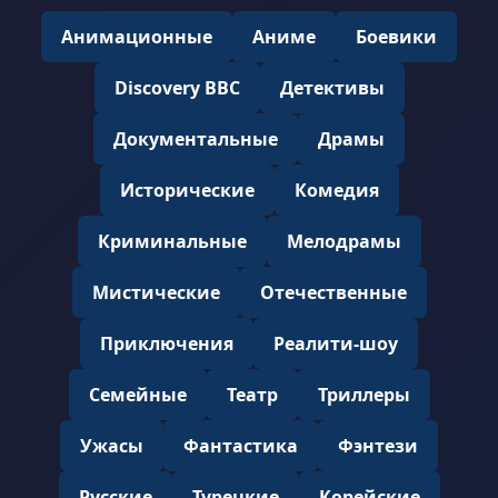
Анимационные
Аниме
Боевики
Discovery BBC
Детективы
Документальные
Драмы
Исторические
Комедия
Криминальные
Мелодрамы
Мистические
Отечественные
Приключения
Реалити-шоу
Семейные
Театр
Триллеры
Ужасы
Фантастика
Фэнтези
Русские
Турецкие
Корейские