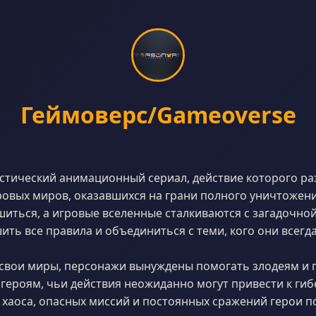
Геймоверс/Gameoverse
стический анимационный сериал, действие которого ра
овых миров, оказавшихся на грани полного уничтожен
иться, а игровые вселенные сталкиваются с загадочно
ть все правила и объединиться с теми, кого они всегд
 свои миры, персонажи вынуждены помогать злодеям и 
ероям, чьи действия неожиданно могут привести к гиб
 хаоса, опасных миссий и постоянных сражений герои п