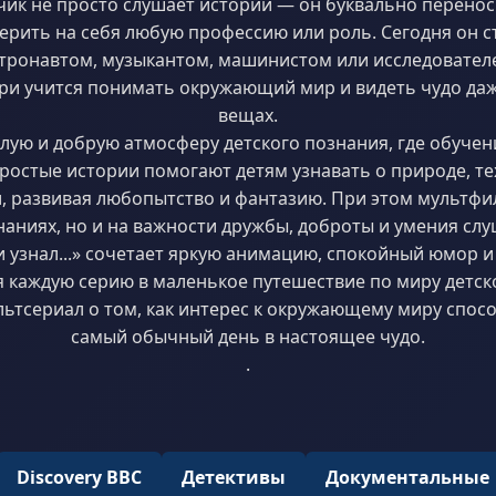
ик не просто слушает истории — он буквально перенос
ерить на себя любую профессию или роль. Сегодня он 
стронавтом, музыкантом, машинистом или исследователе
ри учится понимать окружающий мир и видеть чудо да
вещах.
лую и добрую атмосферу детского познания, где обучен
ростые истории помогают детям узнавать о природе, те
, развивая любопытство и фантазию. При этом мультфил
наниях, но и на важности дружбы, доброты и умения слу
ри узнал...» сочетает яркую анимацию, спокойный юмор 
 каждую серию в маленькое путешествие по миру детск
ьтсериал о том, как интерес к окружающему миру спос
самый обычный день в настоящее чудо.
.
Discovery BBC
Детективы
Документальные