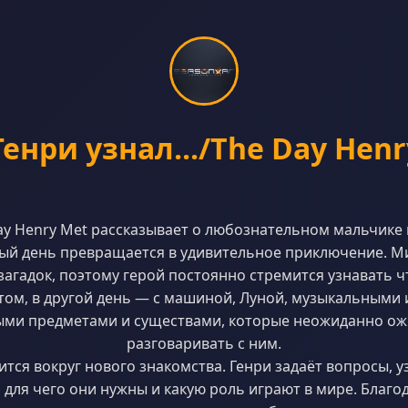
Генри узнал.../The Day Henr
y Henry Met рассказывает о любознательном мальчике 
ый день превращается в удивительное приключение. Ми
агадок, поэтому герой постоянно стремится узнавать ч
итом, в другой день — с машиной, Луной, музыкальными
ми предметами и существами, которые неожиданно ож
разговаривать с ним.
тся вокруг нового знакомства. Генри задаёт вопросы, у
для чего они нужны и какую роль играют в мире. Благо