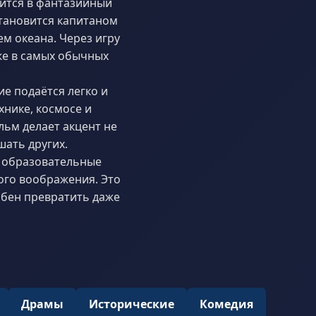
ится в фантазийный
становится капитаном
м океана. Через игру
же в самых обычных
ие подаётся легко и
хнике, космосе и
ьм делает акцент не
шать других.
и образовательные
ого воображения. Это
обен превратить даже
Драмы
Исторические
Комедия