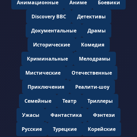
Анимационные
Аниме
Боевики
Discovery BBC
Детективы
Документальные
Драмы
Исторические
Комедия
Криминальные
Мелодрамы
Мистические
Отечественные
Приключения
Реалити-шоу
Семейные
Театр
Триллеры
Ужасы
Фантастика
Фэнтези
Русские
Турецкие
Корейские